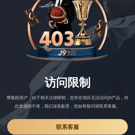
访问限制
尊敬的用户，由于相关法律限制，您所在地区无法访问J9产品，对
此造成的不便，我们深表歉意，您如有疑问请联系客服。
联系客服